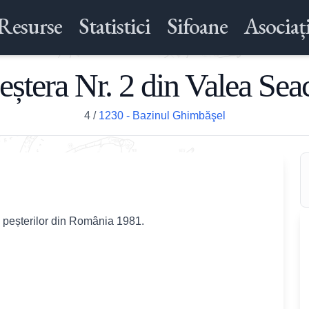
Resurse
Statistici
Sifoane
Asociați
eștera Nr. 2 din Valea Sea
4
/
1230 - Bazinul Ghimbăşel
l peșterilor din România 1981.