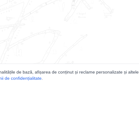
nalitățile de bază, afișarea de conținut și reclame personalizate și altele
i de confidențialitate
.
e
Comunitatea
Peşterilor din România
Lista Utilizatorilor