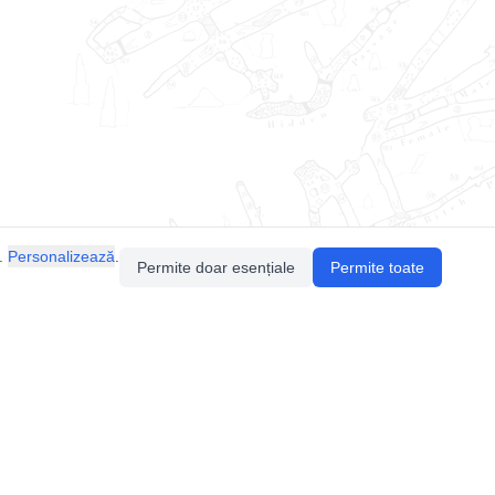
.
Personalizează
.
Permite doar esențiale
Permite toate
Pentru întrebări sau sugestii, contactează-ne
prin email (
contact@speologie.org
) sau intră
pe
slack
.