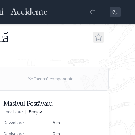
i
Accidente
că
Se încarcă componenta...
Masivul Postăvaru
Localizare:
j. Braşov
Dezvoltare
5
m
Denivelare
0
m