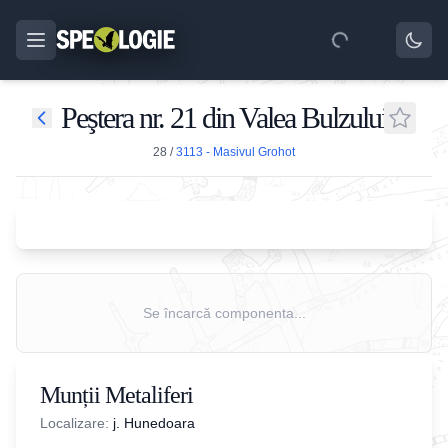
Peştera nr. 21 din Valea Bulzului
28
/
3113 - Masivul Grohot
Se încarcă componenta...
Munții Metaliferi
Localizare:
j. Hunedoara