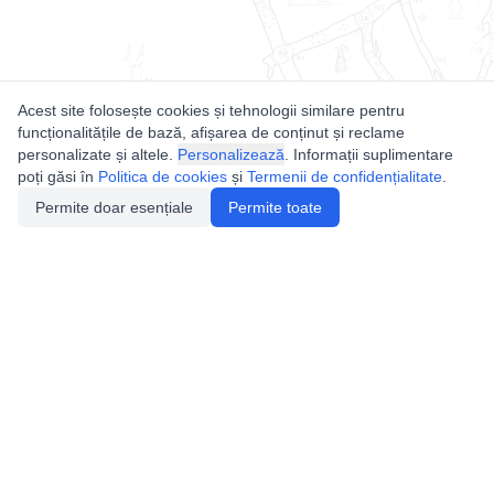
Acest site folosește cookies și tehnologii similare pentru
funcționalitățile de bază, afișarea de conținut și reclame
personalizate și altele.
Personalizează
. Informații suplimentare
poți găsi în
Politica de cookies
și
Termenii de confidențialitate
.
Permite doar esențiale
Permite toate
Utile
Legislatie
Autorizație de acces
Definiții și Explicații