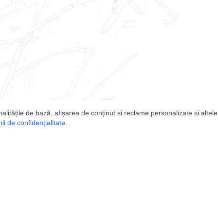
nalitățile de bază, afișarea de conținut și reclame personalizate și altele
i de confidențialitate
.
e
Comunitatea
Peşterilor din România
Lista Utilizatorilor