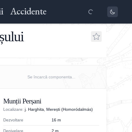
i
Accidente
șului
Se încarcă componenta...
Munții Perșani
Localizare:
j. Harghita, Merești (Homoródalmás)
Dezvoltare
16
m
Denivelare
2
m