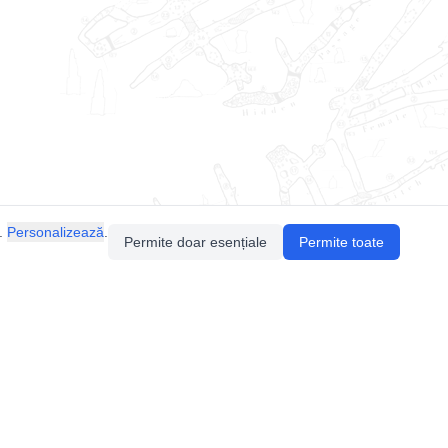
.
Personalizează
.
Permite doar esențiale
Permite toate
Pentru întrebări sau sugestii, contactează-ne
prin email (
contact@speologie.org
) sau intră
pe
slack
.