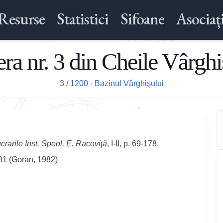
Resurse
Statistici
Sifoane
Asociați
era nr. 3 din Cheile Vârghi
3
/
1200 - Bazinul Vârghişului
crarile Inst. Speol. E. Racovi
ţ
ă
, I-II, p. 69-178.
'81 (Goran, 1982)