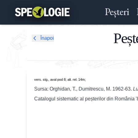
Peșteri
Peșt
Înapoi
vers. stg., aval pod 8; alt. rel. 14m;
Sursa: Orghidan, T., Dumitrescu, M. 1962-63.
Lu
Catalogul sistematic al peșterilor din România 