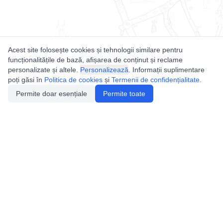
Acest site folosește cookies și tehnologii similare pentru
funcționalitățile de bază, afișarea de conținut și reclame
personalizate și altele.
Personalizează
. Informații suplimentare
poți găsi în
Politica de cookies
și
Termenii de confidențialitate
.
Permite doar esențiale
Permite toate
Utile
Legislatie
Autorizație de acces
Definiții și Explicații