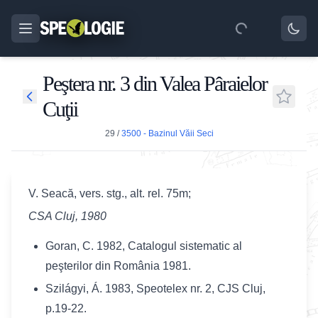
Peştera nr. 3 din Valea Pâraielor
Cuţii
29
/
3500 - Bazinul Văii Seci
V. Seacă, vers. stg., alt. rel. 75m;
CSA Cluj, 1980
Goran, C. 1982, Catalogul sistematic al
peşterilor din România 1981.
Szil
ágyi,
Á. 1983, Speotelex nr. 2, CJS Cluj,
p.19-22.