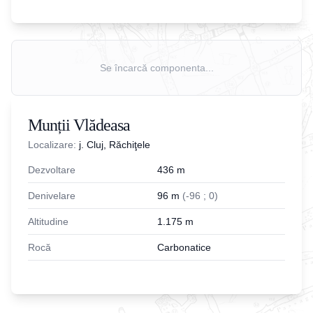
Se încarcă componenta...
Munții Vlădeasa
Localizare:
j. Cluj, Răchiţele
Dezvoltare
436
m
Denivelare
96
m
(
-
96
;
0
)
Altitudine
1.175
m
Rocă
Carbonatice