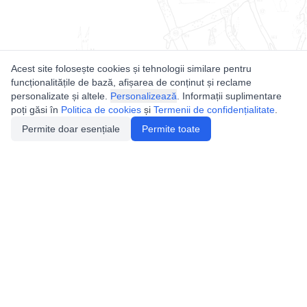
Acest site folosește cookies și tehnologii similare pentru
funcționalitățile de bază, afișarea de conținut și reclame
personalizate și altele.
Personalizează
. Informații suplimentare
poți găsi în
Politica de cookies
și
Termenii de confidențialitate
.
Permite doar esențiale
Permite toate
Utile
Legislatie
Autorizație de acces
Definiții și Explicații