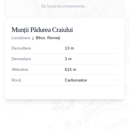
Se încarcă componenta...
Munții Pădurea Craiului
Localizare:
j. Bihor, Remeţi
Dezvoltare
13
m
Denivelare
3
m
Altitudine
615
m
Rocă
Carbonatice