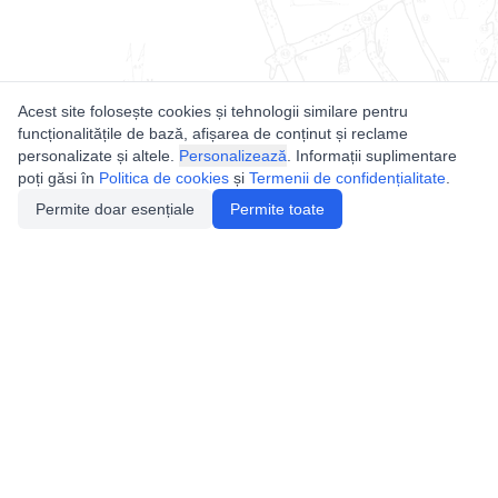
Acest site folosește cookies și tehnologii similare pentru
funcționalitățile de bază, afișarea de conținut și reclame
personalizate și altele.
Personalizează
. Informații suplimentare
poți găsi în
Politica de cookies
și
Termenii de confidențialitate
.
Permite doar esențiale
Permite toate
Utile
Legislatie
Autorizație de acces
Definiții și Explicații