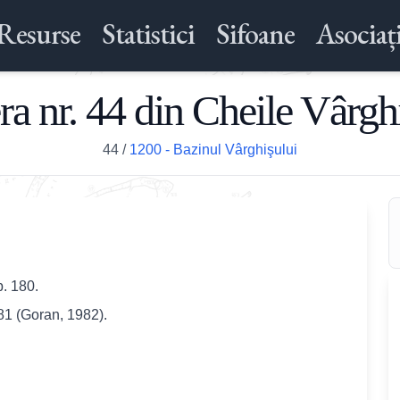
Resurse
Statistici
Sifoane
Asociați
ra nr. 44 din Cheile Vârgh
44
/
1200 - Bazinul Vârghişului
p. 180.
'81 (Goran, 1982).