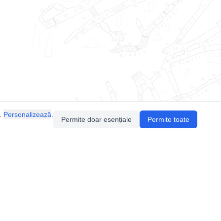
.
Personalizează
.
Permite doar esențiale
Permite toate
Pentru întrebări sau sugestii, contactează-ne
prin email (
contact@speologie.org
) sau intră
pe
slack
.