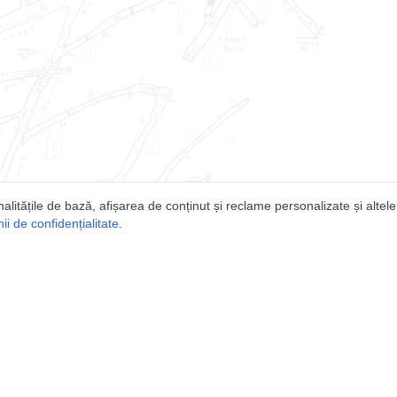
nalitățile de bază, afișarea de conținut și reclame personalizate și altele
i de confidențialitate
.
e
Comunitatea
Peşterilor din România
Lista Utilizatorilor