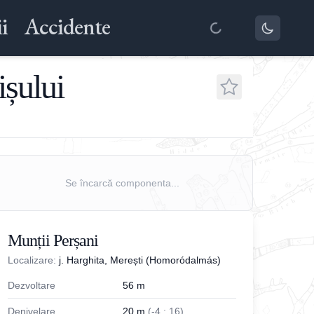
i
Accidente
ișului
Se încarcă componenta...
Munții Perșani
Localizare:
j. Harghita, Merești (Homoródalmás)
Dezvoltare
56
m
Denivelare
20
m
(
-
4
;
16
)