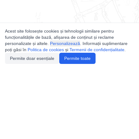
Acest site folosește cookies și tehnologii similare pentru
funcționalitățile de bază, afișarea de conținut și reclame
personalizate și altele.
Personalizează
. Informații suplimentare
poți găsi în
Politica de cookies
și
Termenii de confidențialitate
.
Permite doar esențiale
Permite toate
Utile
Legislatie
Autorizație de acces
Definiții și Explicații