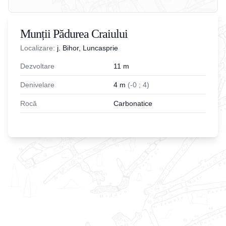
Munții Pădurea Craiului
Localizare:
j. Bihor, Luncasprie
Dezvoltare
11
m
Denivelare
4
m
(
-
0
;
4
)
Rocă
Carbonatice