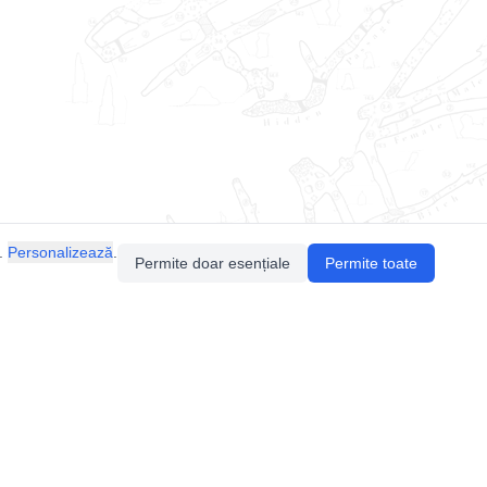
.
Personalizează
.
Permite doar esențiale
Permite toate
Pentru întrebări sau sugestii, contactează-ne
prin email (
contact@speologie.org
) sau intră
pe
slack
.