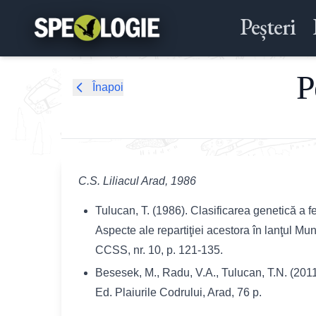
Peșteri
P
Înapoi
C.S. Liliacul Arad, 1986
Tulucan, T. (1986). Clasificarea genetică a
Aspecte ale repartiţiei acestora în lanţul Mu
CCSS, nr. 10, p. 121-135.
Besesek, M., Radu, V.A., Tulucan, T.N. (2011)
Ed. Plaiurile Codrului, Arad, 76 p.