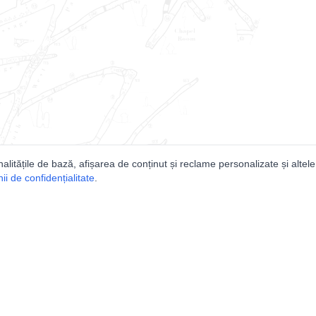
nalitățile de bază, afișarea de conținut și reclame personalizate și altele
i de confidențialitate
.
e
Comunitatea
Peşterilor din România
Lista Utilizatorilor