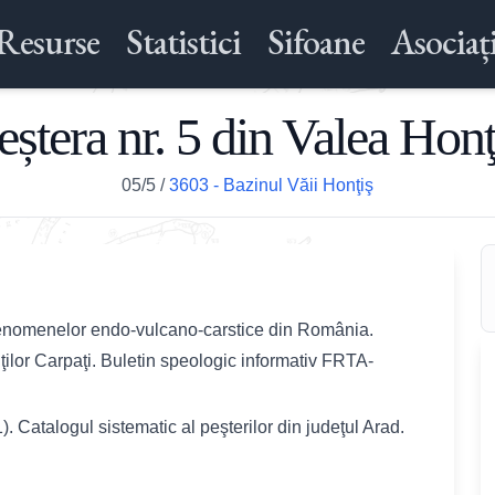
Resurse
Statistici
Sifoane
Asociați
eștera nr. 5 din Valea Honţ
05/5
/
3603 - Bazinul Văii Honţiş
 fenomenelor endo-vulcano-carstice din România.
nţilor Carpaţi. Buletin speologic informativ FRTA-
. Catalogul sistematic al peşterilor din judeţul Arad.