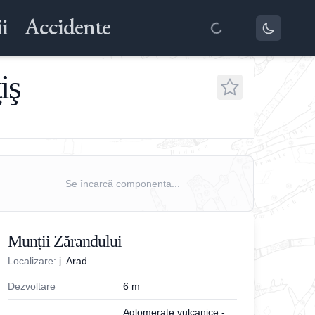
i
Accidente
iş
Se încarcă componenta...
Munții Zărandului
Localizare:
j. Arad
Dezvoltare
6
m
Aglomerate vulcanice -