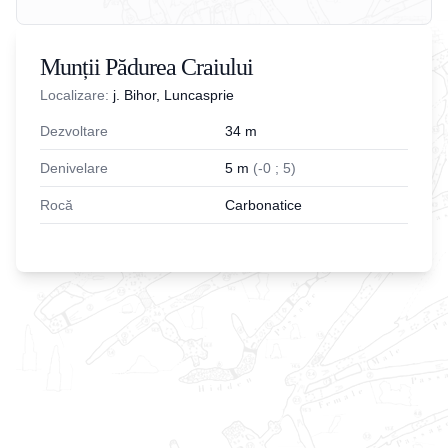
Munții Pădurea Craiului
Localizare:
j. Bihor, Luncasprie
Dezvoltare
34
m
Denivelare
5
m
(
-
0
;
5
)
Rocă
Carbonatice