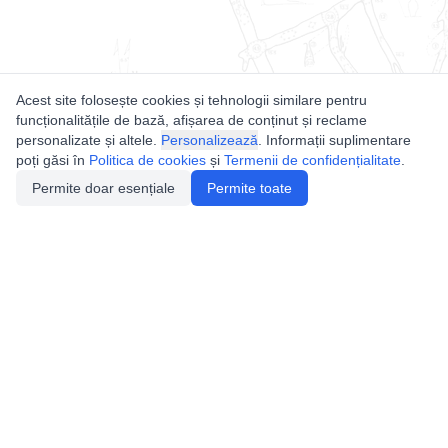
Acest site folosește cookies și tehnologii similare pentru
funcționalitățile de bază, afișarea de conținut și reclame
personalizate și altele.
Personalizează
. Informații suplimentare
poți găsi în
Politica de cookies
și
Termenii de confidențialitate
.
Permite doar esențiale
Permite toate
Utile
Legislatie
Autorizație de acces
Definiții și Explicații