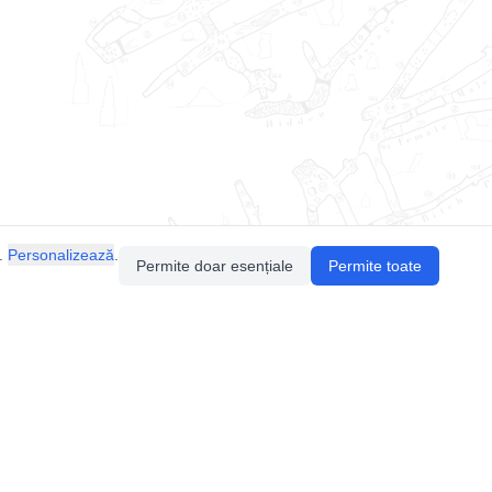
.
Personalizează
.
Permite doar esențiale
Permite toate
Pentru întrebări sau sugestii, contactează-ne
prin email (
contact@speologie.org
) sau intră
pe
slack
.