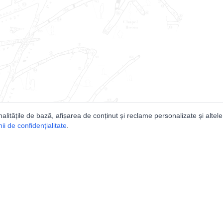
nalitățile de bază, afișarea de conținut și reclame personalizate și altele
i de confidențialitate
.
e
Comunitatea
Peşterilor din România
Lista Utilizatorilor