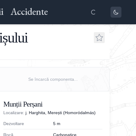
i
Accidente
ișului
Se încarcă componenta...
Munții Perșani
Localizare:
j. Harghita, Merești (Homoródalmás)
Dezvoltare
5
m
Rocă
Carbonatice