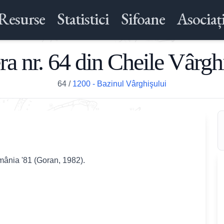
Resurse
Statistici
Sifoane
Asociați
ra nr. 64 din Cheile Vârgh
64
/
1200 - Bazinul Vârghişului
omânia '81 (Goran, 1982).