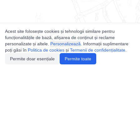
Acest site folosește cookies și tehnologii similare pentru
funcționalitățile de bază, afișarea de conținut și reclame
personalizate și altele.
Personalizează
. Informații suplimentare
poți găsi în
Politica de cookies
și
Termenii de confidențialitate
.
Permite doar esențiale
Permite toate
Utile
Legislatie
Autorizație de acces
Definiții și Explicații