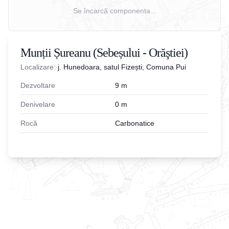
Se încarcă componenta...
Munții Șureanu (Sebeșului - Orăştiei)
Localizare:
j. Hunedoara, satul Fizești, Comuna Pui
Dezvoltare
9
m
Denivelare
0
m
Rocă
Carbonatice