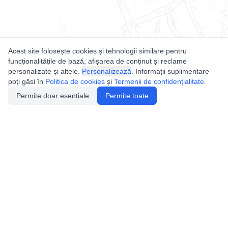
Acest site folosește cookies și tehnologii similare pentru
funcționalitățile de bază, afișarea de conținut și reclame
personalizate și altele.
Personalizează
. Informații suplimentare
poți găsi în
Politica de cookies
și
Termenii de confidențialitate
.
Permite doar esențiale
Permite toate
Utile
Legislatie
Autorizație de acces
Definiții și Explicații