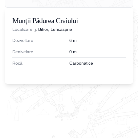
Munții Pădurea Craiului
Localizare:
j. Bihor, Luncasprie
Dezvoltare
6
m
Denivelare
0
m
Rocă
Carbonatice