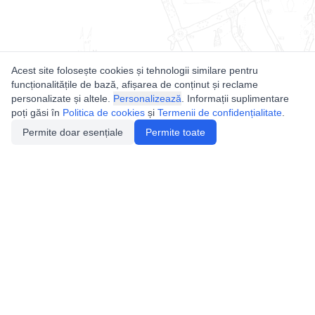
Acest site folosește cookies și tehnologii similare pentru
funcționalitățile de bază, afișarea de conținut și reclame
personalizate și altele.
Personalizează
. Informații suplimentare
poți găsi în
Politica de cookies
și
Termenii de confidențialitate
.
Permite doar esențiale
Permite toate
Utile
Legislatie
Autorizație de acces
Definiții și Explicații