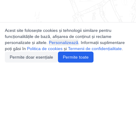
Acest site folosește cookies și tehnologii similare pentru
funcționalitățile de bază, afișarea de conținut și reclame
personalizate și altele.
Personalizează
. Informații suplimentare
poți găsi în
Politica de cookies
și
Termenii de confidențialitate
.
Permite doar esențiale
Permite toate
Utile
Legislatie
Autorizație de acces
Definiții și Explicații