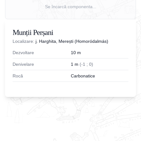
Se încarcă componenta...
Munții Perșani
Localizare:
j. Harghita, Merești (Homoródalmás)
Dezvoltare
10
m
Denivelare
1
m
(
-
1
;
0
)
Rocă
Carbonatice