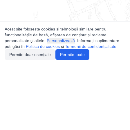
Acest site folosește cookies și tehnologii similare pentru
funcționalitățile de bază, afișarea de conținut și reclame
personalizate și altele.
Personalizează
. Informații suplimentare
poți găsi în
Politica de cookies
și
Termenii de confidențialitate
.
Permite doar esențiale
Permite toate
Utile
Legislatie
Autorizație de acces
Definiții și Explicații