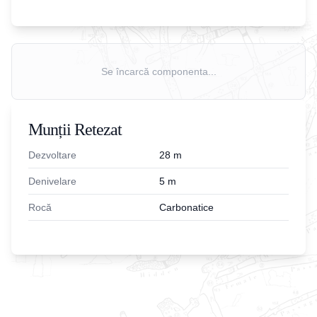
Se încarcă componenta...
Munții Retezat
Dezvoltare
28
m
Denivelare
5
m
Rocă
Carbonatice