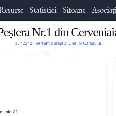
Resurse
Statistici
Sifoane
Asociați
Peștera Nr.1 din Cerveniai
16
/
2240 - Versantul drept al Cheilor Caraşului
omania '81