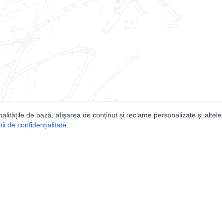
nalitățile de bază, afișarea de conținut și reclame personalizate și altele
i de confidențialitate
.
e
Comunitatea
Peşterilor din România
Lista Utilizatorilor