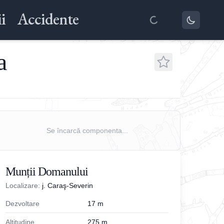
i
Accidente
a
Se încarcă componenta...
Munții Domanului
Localizare:
j. Caraş-Severin
Dezvoltare
17
m
Altitudine
275
m