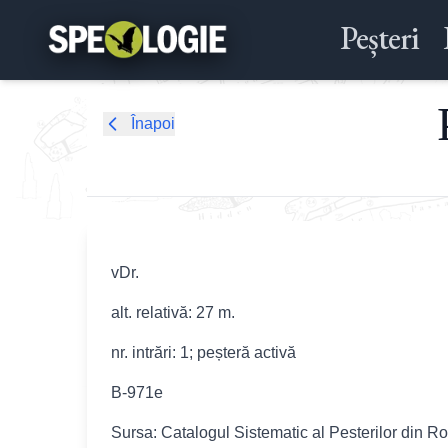
Peșteri
Înapoi
vDr.
alt. relativă: 27 m.
nr. intrări: 1; peșteră activă
B-971e
Sursa: Catalogul Sistematic al Pesterilor din R