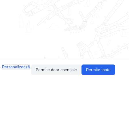
.
Personalizează
.
Permite doar esențiale
Permite toate
Pentru întrebări sau sugestii, contactează-ne
prin email (
contact@speologie.org
) sau intră
pe
slack
.