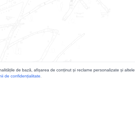
nalitățile de bază, afișarea de conținut și reclame personalizate și altele
i de confidențialitate
.
e
Comunitatea
Peşterilor din România
Lista Utilizatorilor