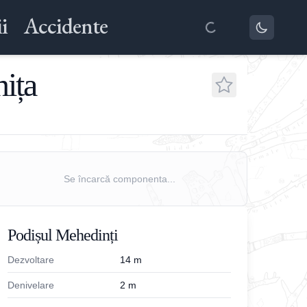
i
Accidente
nița
Se încarcă componenta...
Podișul Mehedinți
Dezvoltare
14
m
Denivelare
2
m