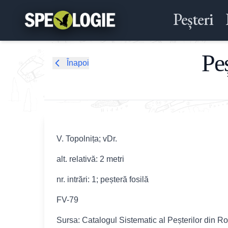
Peșteri
Peș
Înapoi
V. Topolnița; vDr.
alt. relativă: 2 metri
nr. intrări: 1; peșteră fosilă
FV-79
Sursa: Catalogul Sistematic al Peșterilor din R