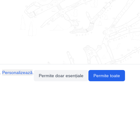
.
Personalizează
.
Permite doar esențiale
Permite toate
Pentru întrebări sau sugestii, contactează-ne
prin email (
contact@speologie.org
) sau intră
pe
slack
.