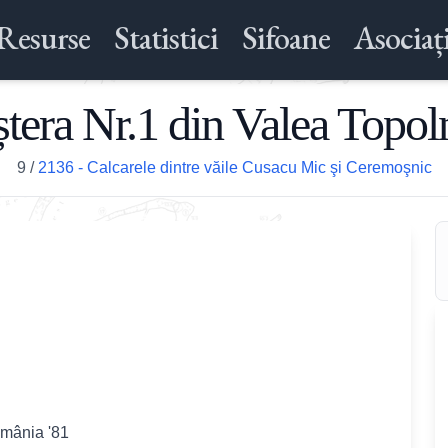
Resurse
Statistici
Sifoane
Asociați
tera Nr.1 din Valea Topol
9
/
2136 - Calcarele dintre văile Cusacu Mic şi Ceremoşnic
omânia '81