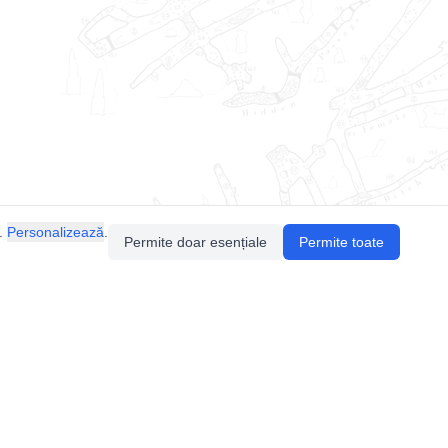
.
Personalizează
.
Permite doar esențiale
Permite toate
Pentru întrebări sau sugestii, contactează-ne
prin email (
contact@speologie.org
) sau intră
pe
slack
.