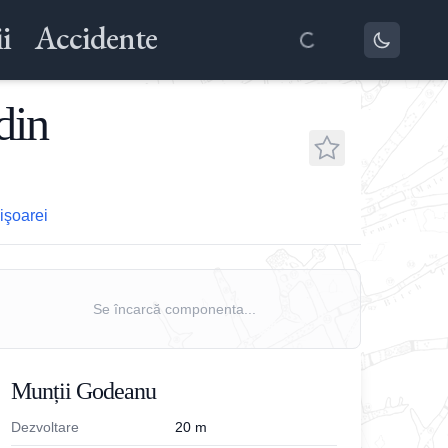
i
Accidente
din
işoarei
Se încarcă componenta...
Munții Godeanu
Dezvoltare
20
m