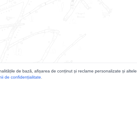
nalitățile de bază, afișarea de conținut și reclame personalizate și altele
i de confidențialitate
.
e
Comunitatea
Peşterilor din România
Lista Utilizatorilor