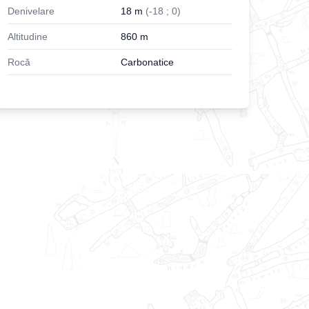
Denivelare
18
m
(
-
18
;
0
)
Altitudine
860
m
Rocă
Carbonatice