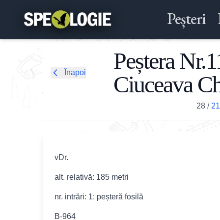
Peșteri
Peștera Nr.1
Înapoi
Ciuceava Chi
28
/
21
vDr.
alt. relativă: 185 metri
nr. intrări: 1; peșteră fosilă
B-964