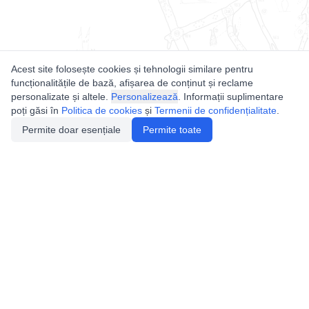
Acest site folosește cookies și tehnologii similare pentru
funcționalitățile de bază, afișarea de conținut și reclame
personalizate și altele.
Personalizează
. Informații suplimentare
poți găsi în
Politica de cookies
și
Termenii de confidențialitate
.
Permite doar esențiale
Permite toate
Utile
Legislatie
Autorizație de acces
Definiții și Explicații