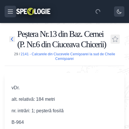
Peștera Nr.13 din Baz. Cernei
(P. Nr.6 din Ciuceava Chicerii)
29
/
2141 - Calcarele din Ciucevele Cernişoarei la sud de Cheile
Cernişoarei
vDr.
alt. relativă: 184 metri
nr. intrări: 1; peșteră fosilă
B-964