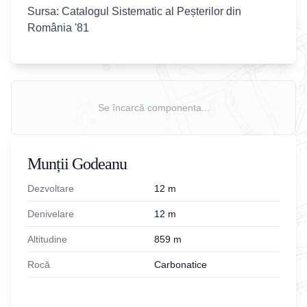
Sursa: Catalogul Sistematic al Peșterilor din
România '81
Se încarcă componenta...
Munții Godeanu
Dezvoltare
12
m
Denivelare
12
m
Altitudine
859
m
Rocă
Carbonatice