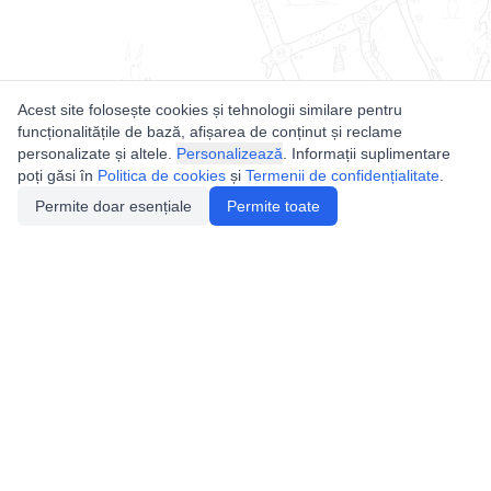
Acest site folosește cookies și tehnologii similare pentru
funcționalitățile de bază, afișarea de conținut și reclame
personalizate și altele.
Personalizează
. Informații suplimentare
poți găsi în
Politica de cookies
și
Termenii de confidențialitate
.
Permite doar esențiale
Permite toate
Utile
Legislatie
Autorizație de acces
Definiții și Explicații