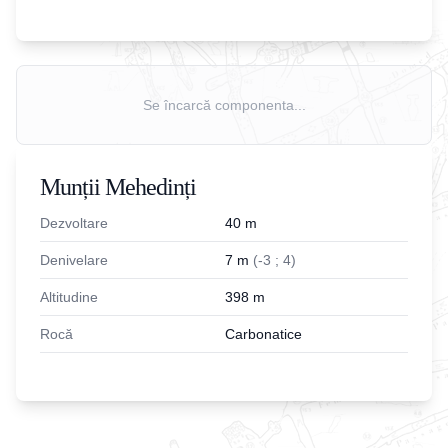
Se încarcă componenta...
Munții Mehedinți
Dezvoltare
40
m
Denivelare
7
m
(
-
3
;
4
)
Altitudine
398
m
Rocă
Carbonatice