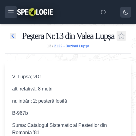
Peștera Nr.13 din Valea Lupșa
13
/
2122 - Bazinul Lupşa
V. Lupșa; vDr.
alt. relativă: 8 metri
nr. intrări: 2; peșteră fosilă
B-967b
Sursa: Catalogul Sistematic al Pesterilor din
Romania '81