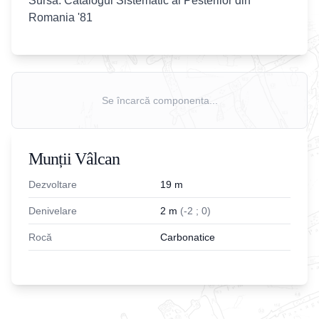
Sursa: Catalogul Sistematic al Pesterilor din
Romania '81
Se încarcă componenta...
Munții Vâlcan
Dezvoltare
19
m
Denivelare
2
m
(
-
2
;
0
)
Rocă
Carbonatice