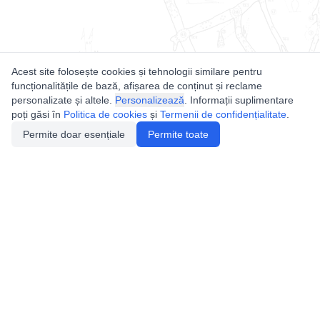
Acest site folosește cookies și tehnologii similare pentru
funcționalitățile de bază, afișarea de conținut și reclame
personalizate și altele.
Personalizează
. Informații suplimentare
poți găsi în
Politica de cookies
și
Termenii de confidențialitate
.
Permite doar esențiale
Permite toate
Utile
Legislatie
Autorizație de acces
Definiții și Explicații