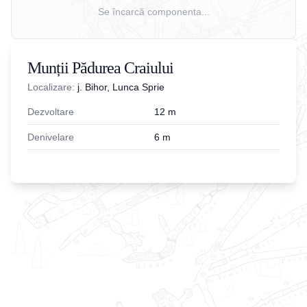
Se încarcă componenta...
Munții Pădurea Craiului
Localizare:
j. Bihor, Lunca Sprie
Dezvoltare
12
m
Denivelare
6
m