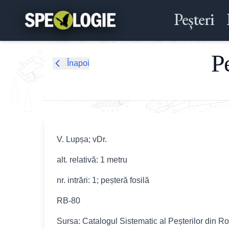
Peșteri
P
Înapoi
V. Lupșa; vDr.
alt. relativă: 1 metru
nr. intrări: 1; peșteră fosilă
RB-80
Sursa: Catalogul Sistematic al Peșterilor din R