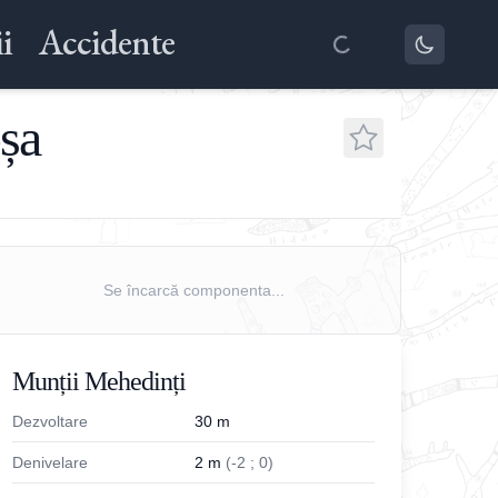
i
Accidente
șa
Se încarcă componenta...
Munții Mehedinți
Dezvoltare
30
m
Denivelare
2
m
(
-
2
;
0
)