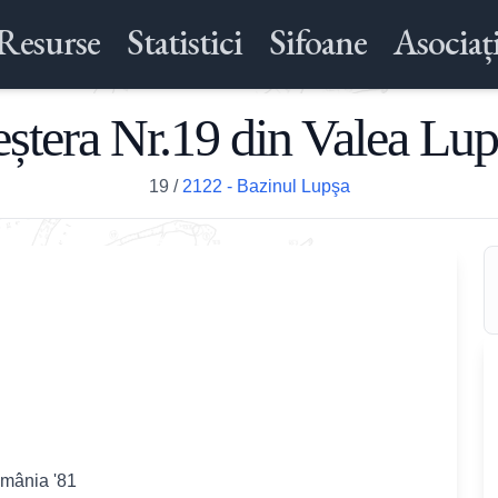
Resurse
Statistici
Sifoane
Asociați
eștera Nr.19 din Valea Lup
19
/
2122 - Bazinul Lupşa
omânia '81