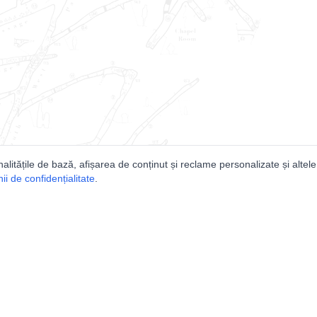
nalitățile de bază, afișarea de conținut și reclame personalizate și altele
i de confidențialitate
.
e
Comunitatea
Peşterilor din România
Lista Utilizatorilor