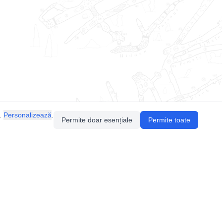
.
Personalizează
.
Permite doar esențiale
Permite toate
Pentru întrebări sau sugestii, contactează-ne
prin email (
contact@speologie.org
) sau intră
pe
slack
.