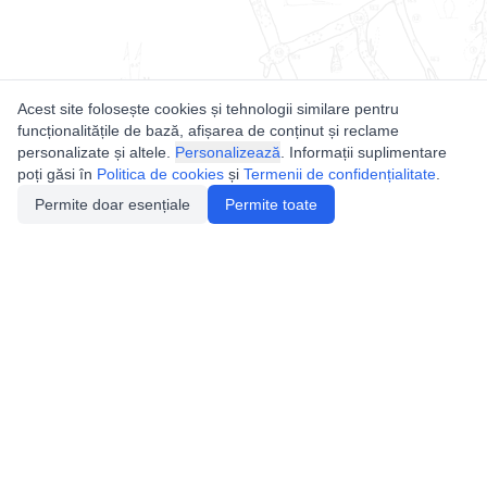
Acest site folosește cookies și tehnologii similare pentru
funcționalitățile de bază, afișarea de conținut și reclame
personalizate și altele.
Personalizează
. Informații suplimentare
poți găsi în
Politica de cookies
și
Termenii de confidențialitate
.
Permite doar esențiale
Permite toate
Utile
Legislatie
Autorizație de acces
Definiții și Explicații