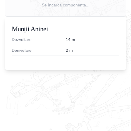
Se încarcă componenta...
Munții Aninei
Dezvoltare
14
m
Denivelare
2
m