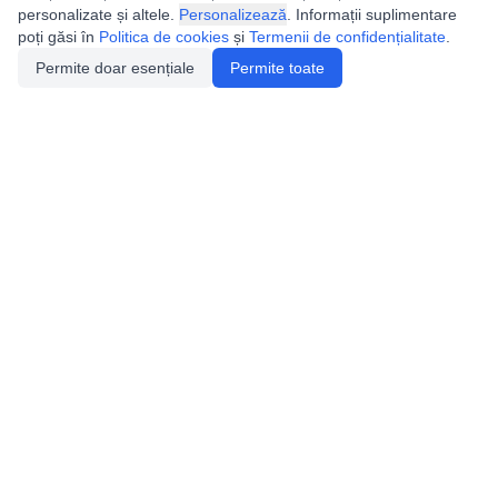
personalizate și altele.
Personalizează
. Informații suplimentare
poți găsi în
Politica de cookies
și
Termenii de confidențialitate
.
Permite doar esențiale
Permite toate
Utile
Legislatie
Autorizație de acces
Definiții și Explicații
Calendar/Evenimente
Verificare date pesteri
Speologie