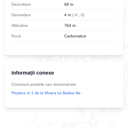
Dezvoltare
68
m
Denivelare
4
m
(
-
4
;
0
)
Altitudine
764
m
Rocă
Carbonatice
Informații conexe
Conexiuni posibile sau demonstrate
Peștera nr.1 de la Moara lui Badea Ilie