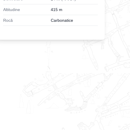
Altitudine
415
m
Rocă
Carbonatice