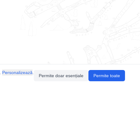
.
Personalizează
.
Permite doar esențiale
Permite toate
Pentru întrebări sau sugestii, contactează-ne
prin email (
contact@speologie.org
) sau intră
pe
slack
.