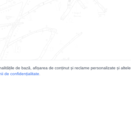
nalitățile de bază, afișarea de conținut și reclame personalizate și altele
i de confidențialitate
.
e
Comunitatea
Peşterilor din România
Lista Utilizatorilor