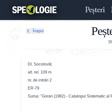
Peșteri
Peșt
Înapoi
3
Dl. Socolovăț
alt. rel. 109 m
nr. de intrări 2
ER-79
Sursa: "Goran (1982) - Catalogul Sistematic al 