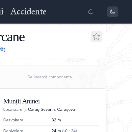
i
Accidente
rcane
văţ
Se încarcă componenta...
Munții Aninei
Localizare:
j. Caraş-Severin, Carașova
Dezvoltare
32
m
Denivelare
24
m
(
-
0
;
24
)