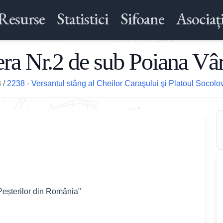
Resurse
Statistici
Sifoane
Asociați
era Nr.2 de sub Poiana Vâ
8
/
2238 - Versantul stâng al Cheilor Caraşului şi Platoul Socolo
Peșterilor din România"