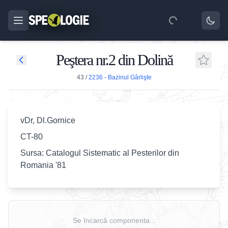
Peştera nr.2 din Dolină
43
/
2236 - Bazinul Gârlişte
vDr, Dl.Gornice
CT-80
Sursa: Catalogul Sistematic al Pesterilor din
Romania '81
Se încarcă componenta...