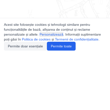
Acest site folosește cookies și tehnologii similare pentru
funcționalitățile de bază, afișarea de conținut și reclame
personalizate și altele.
Personalizează
. Informații suplimentare
poți găsi în
Politica de cookies
și
Termenii de confidențialitate
.
Permite doar esențiale
Permite toate
Utile
Legislatie
Autorizație de acces
Definiții și Explicații