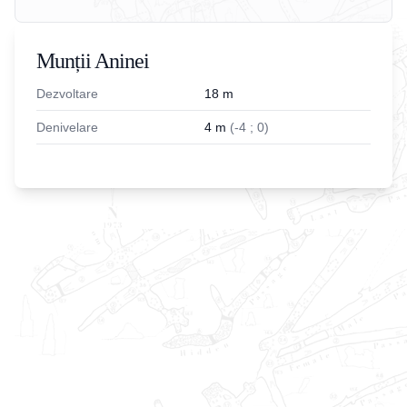
Munții Aninei
Dezvoltare
18
m
Denivelare
4
m
(
-
4
;
0
)