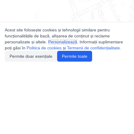
Acest site folosește cookies și tehnologii similare pentru
funcționalitățile de bază, afișarea de conținut și reclame
personalizate și altele.
Personalizează
. Informații suplimentare
poți găsi în
Politica de cookies
și
Termenii de confidențialitate
.
Permite doar esențiale
Permite toate
Utile
Legislatie
Autorizație de acces
Definiții și Explicații