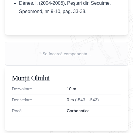
Dénes, I. (2004-2005). Peşteri din Secuime.
Speomond, nr. 9-10, pag. 33-38.
Se încarcă componenta...
Munții Oltului
Dezvoltare
10
m
Denivelare
0
m
(
-
543
;
-543
)
Rocă
Carbonatice