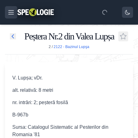
Peștera Nr.2 din Valea Lupșa
2
/
2122 - Bazinul Lupşa
V. Lupșa; vDr.
alt. relativă: 8 metri
nr. intrări: 2; peșteră fosilă
B-967b
Sursa: Catalogul Sistematic al Pesterilor din
Romania '81