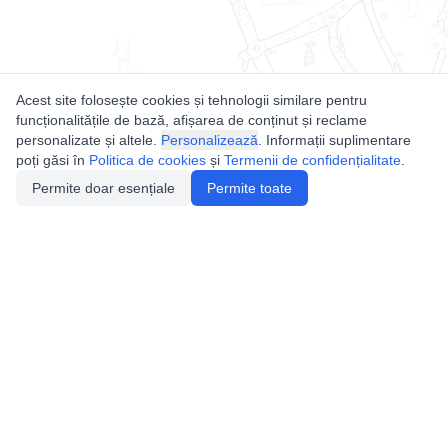
Acest site folosește cookies și tehnologii similare pentru
funcționalitățile de bază, afișarea de conținut și reclame
personalizate și altele.
Personalizează
. Informații suplimentare
poți găsi în
Politica de cookies
și
Termenii de confidențialitate
.
Permite doar esențiale
Permite toate
Utile
Legislatie
Autorizație de acces
Definiții și Explicații