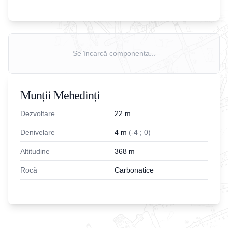
Se încarcă componenta...
Munții Mehedinți
Dezvoltare
22
m
Denivelare
4
m
(
-
4
;
0
)
Altitudine
368
m
Rocă
Carbonatice