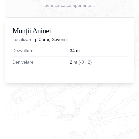
Se încarcă componenta...
Munții Aninei
Localizare:
j. Caraş-Severin
Dezvoltare
34
m
Denivelare
2
m
(
-
0
;
2
)