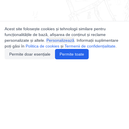
Acest site folosește cookies și tehnologii similare pentru
funcționalitățile de bază, afișarea de conținut și reclame
personalizate și altele.
Personalizează
. Informații suplimentare
poți găsi în
Politica de cookies
și
Termenii de confidențialitate
.
Permite doar esențiale
Permite toate
Utile
Legislatie
Autorizație de acces
Definiții și Explicații