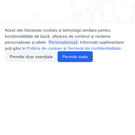
Acest site folosește cookies și tehnologii similare pentru
funcționalitățile de bază, afișarea de conținut și reclame
personalizate și altele.
Personalizează
. Informații suplimentare
poți găsi în
Politica de cookies
și
Termenii de confidențialitate
.
Permite doar esențiale
Permite toate
Utile
Legislatie
Autorizație de acces
Definiții și Explicații