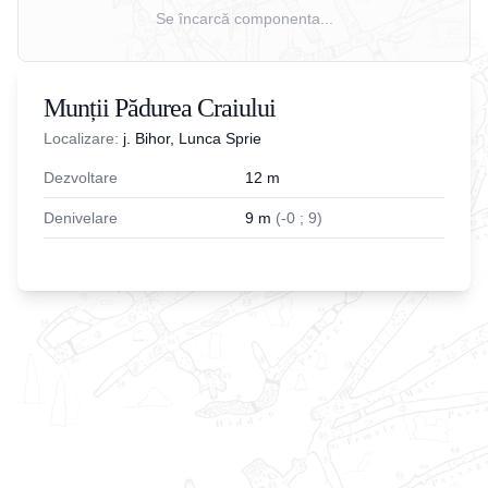
Se încarcă componenta...
Munții Pădurea Craiului
Localizare:
j. Bihor, Lunca Sprie
Dezvoltare
12
m
Denivelare
9
m
(
-
0
;
9
)