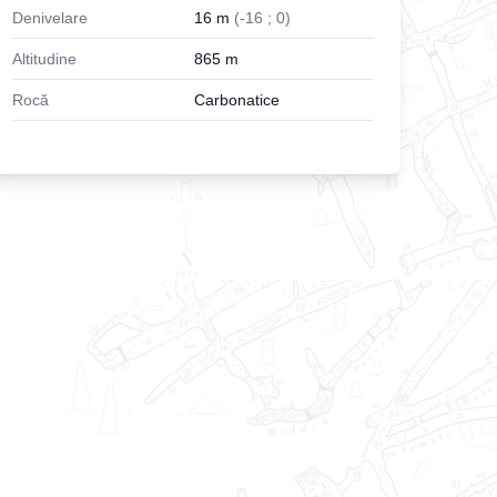
Denivelare
16
m
(
-
16
;
0
)
Altitudine
865
m
Rocă
Carbonatice