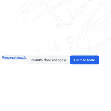
.
Personalizează
.
Permite doar esențiale
Permite toate
Pentru întrebări sau sugestii, contactează-ne
prin email (
contact@speologie.org
) sau intră
pe
slack
.