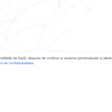
nalitățile de bază, afișarea de conținut și reclame personalizate și altele
i de confidențialitate
.
e
Comunitatea
Peşterilor din România
Lista Utilizatorilor