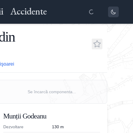
i
Accidente
din
işoarei
Se încarcă componenta...
Munții Godeanu
Dezvoltare
130
m