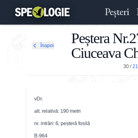
Peșteri
Peștera Nr.2
Înapoi
Ciuceava Chi
30
/
21
vDr.
alt. relativă: 190 metri
nr. intrări: 6; peșteră fosilă
B-964