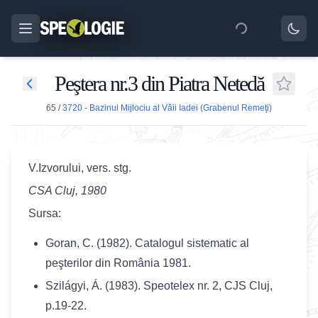
Peştera nr.3 din Piatra Netedă
65
/
3720 - Bazinul Mijlociu al Văii Iadei (Grabenul Remeţi)
V.Izvorului, vers. stg.
CSA Cluj, 1980
Sursa:
Goran, C. (1982). Catalogul sistematic al
peşterilor din România 1981.
Szilágyi, Á. (1983). Speotelex nr. 2, CJS Cluj,
p.19-22.