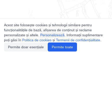
Acest site folosește cookies și tehnologii similare pentru
funcționalitățile de bază, afișarea de conținut și reclame
personalizate și altele.
Personalizează
. Informații suplimentare
poți găsi în
Politica de cookies
și
Termenii de confidențialitate
.
Permite doar esențiale
Permite toate
Utile
Legislatie
Autorizație de acces
Definiții și Explicații