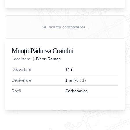
Se încarcă componenta...
Munții Pădurea Craiului
Localizare:
j. Bihor, Remeți
Dezvoltare
14
m
Denivelare
1
m
(
-
0
;
1
)
Rocă
Carbonatice