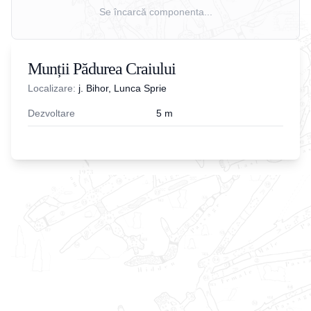
Se încarcă componenta...
Munții Pădurea Craiului
Localizare:
j. Bihor, Lunca Sprie
Dezvoltare
5
m