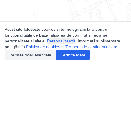
Acest site folosește cookies și tehnologii similare pentru
funcționalitățile de bază, afișarea de conținut și reclame
personalizate și altele.
Personalizează
. Informații suplimentare
poți găsi în
Politica de cookies
și
Termenii de confidențialitate
.
Permite doar esențiale
Permite toate
Utile
Legislatie
Autorizație de acces
Definiții și Explicații