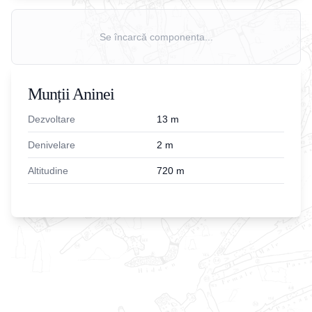
Se încarcă componenta...
Munții Aninei
Dezvoltare
13
m
Denivelare
2
m
Altitudine
720
m