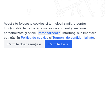
Acest site folosește cookies și tehnologii similare pentru
funcționalitățile de bază, afișarea de conținut și reclame
personalizate și altele.
Personalizează
. Informații suplimentare
poți găsi în
Politica de cookies
și
Termenii de confidențialitate
.
Permite doar esențiale
Permite toate
Utile
Legislatie
Autorizație de acces
Definiții și Explicații