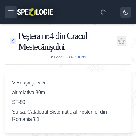
Peştera nr.4 din Cracul
Mestecănişului
16
/
2231 - Bazinul Beu
V.Beuşniţa, vDr
alt relativa 80m
ST-80
Sursa: Catalogul Sistematic al Pesterilor din
Romania '81