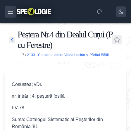
Peștera Nr.4 din Dealul Cuțui (P.
cu Ferestre)
7
/
2133 - Calcarele dintre Valea Lucina şi Pârâul Bălţii
Coșuștea; vDr.
nr. intrări: 4; peșteră fosilă
FV-78
Sursa: Catalogul Sistematic al Peșterilor din
România '81