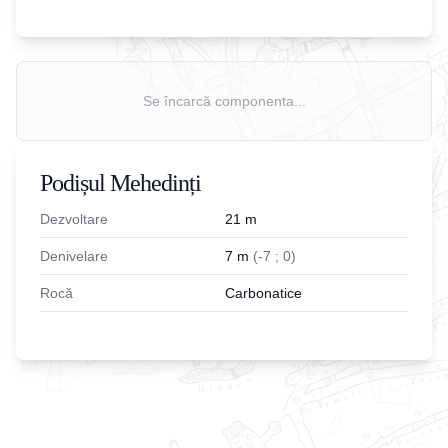
Se încarcă componenta...
Podișul Mehedinți
Dezvoltare
21
m
Denivelare
7
m
(
-
7
;
0
)
Rocă
Carbonatice