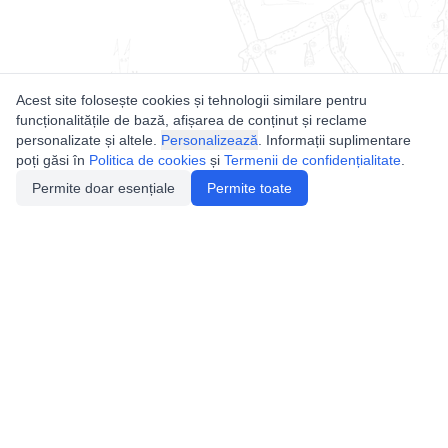
Acest site folosește cookies și tehnologii similare pentru
funcționalitățile de bază, afișarea de conținut și reclame
personalizate și altele.
Personalizează
. Informații suplimentare
poți găsi în
Politica de cookies
și
Termenii de confidențialitate
.
Permite doar esențiale
Permite toate
Utile
Legislatie
Autorizație de acces
Definiții și Explicații