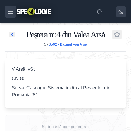
Peştera nr.4 din Valea Arsă
5
/
3502 - Bazinul Văii Arse
V.Arsă, vSt
CN-80
Sursa: Catalogul Sistematic din al Pesterilor din
Romania '81
Se încarcă componenta...