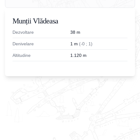
Munții Vlădeasa
Dezvoltare
38
m
Denivelare
1
m
(
-
0
;
1
)
Altitudine
1.120
m