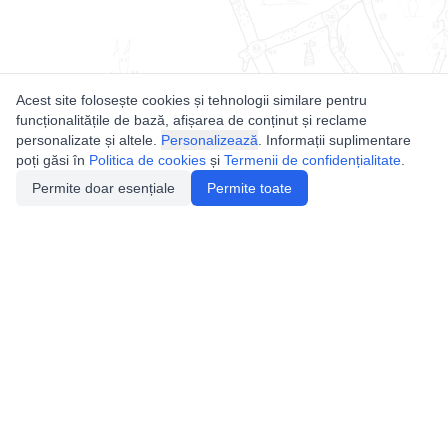
Acest site folosește cookies și tehnologii similare pentru
funcționalitățile de bază, afișarea de conținut și reclame
personalizate și altele.
Personalizează
. Informații suplimentare
poți găsi în
Politica de cookies
și
Termenii de confidențialitate
.
Permite doar esențiale
Permite toate
Utile
Legislatie
Autorizație de acces
Definiții și Explicații