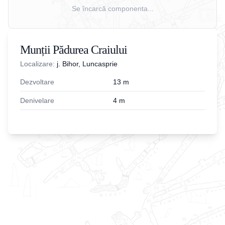
Se încarcă componenta...
Munții Pădurea Craiului
Localizare:
j. Bihor, Luncasprie
Dezvoltare
13
m
Denivelare
4
m