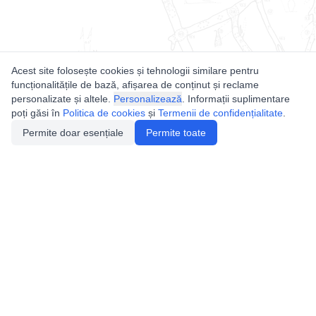
Acest site folosește cookies și tehnologii similare pentru
funcționalitățile de bază, afișarea de conținut și reclame
personalizate și altele.
Personalizează
. Informații suplimentare
poți găsi în
Politica de cookies
și
Termenii de confidențialitate
.
Permite doar esențiale
Permite toate
Utile
Legislatie
Autorizație de acces
Definiții și Explicații