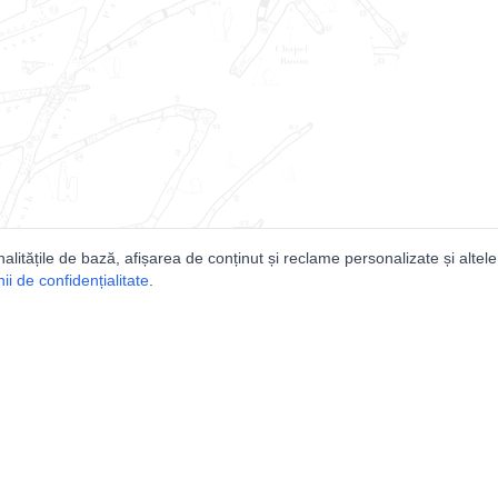
nalitățile de bază, afișarea de conținut și reclame personalizate și altele
i de confidențialitate
.
e
Comunitatea
Peşterilor din România
Lista Utilizatorilor