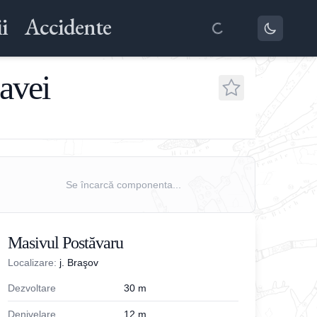
i
Accidente
avei
Se încarcă componenta...
Masivul Postăvaru
Localizare:
j. Braşov
Dezvoltare
30
m
Denivelare
12
m