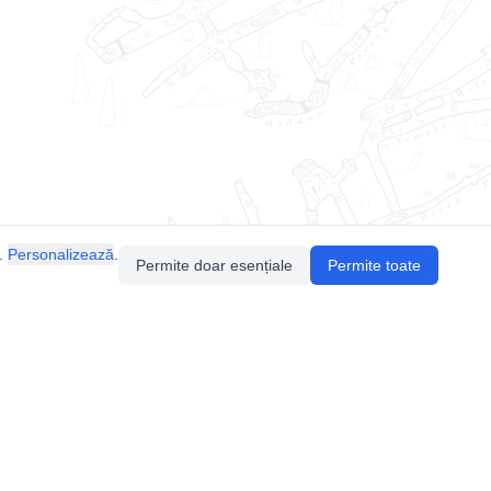
.
Personalizează
.
Permite doar esențiale
Permite toate
Pentru întrebări sau sugestii, contactează-ne
prin email (
contact@speologie.org
) sau intră
pe
slack
.