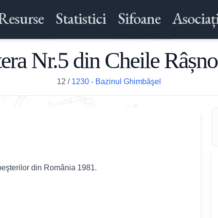
Resurse
Statistici
Sifoane
Asociați
tera Nr.5 din Cheile Râșno
12
/
1230 - Bazinul Ghimbăşel
peşterilor din România 1981.