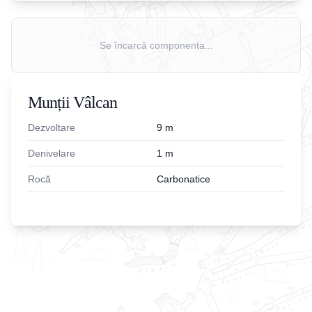
Se încarcă componenta...
Munții Vâlcan
Dezvoltare
9
m
Denivelare
1
m
Rocă
Carbonatice