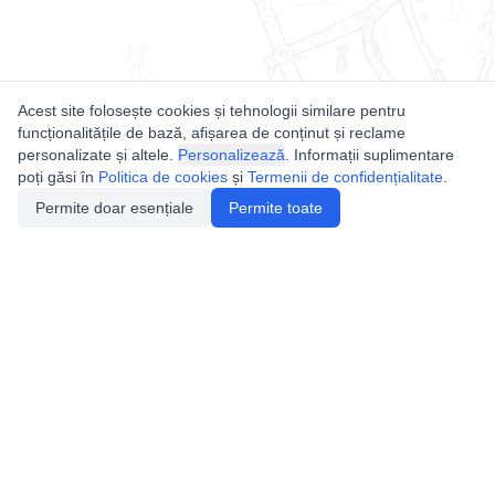
Acest site folosește cookies și tehnologii similare pentru
funcționalitățile de bază, afișarea de conținut și reclame
personalizate și altele.
Personalizează
. Informații suplimentare
poți găsi în
Politica de cookies
și
Termenii de confidențialitate
.
Permite doar esențiale
Permite toate
Utile
Legislatie
Autorizație de acces
Definiții și Explicații