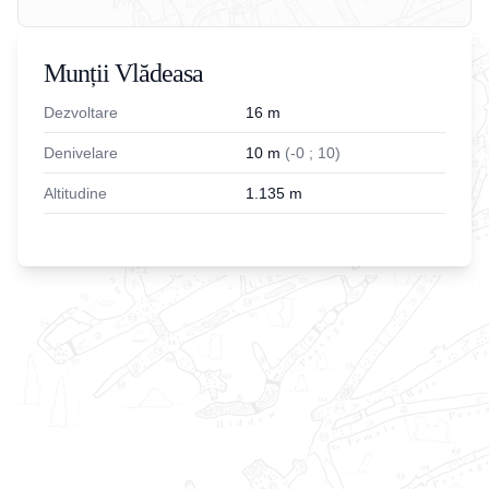
Munții Vlădeasa
Dezvoltare
16
m
Denivelare
10
m
(
-
0
;
10
)
Altitudine
1.135
m