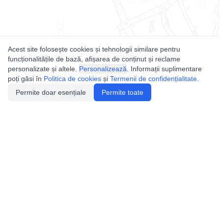
Acest site folosește cookies și tehnologii similare pentru
funcționalitățile de bază, afișarea de conținut și reclame
personalizate și altele.
Personalizează
. Informații suplimentare
poți găsi în
Politica de cookies
și
Termenii de confidențialitate
.
Permite doar esențiale
Permite toate
Utile
Legislatie
Autorizație de acces
Definiții și Explicații