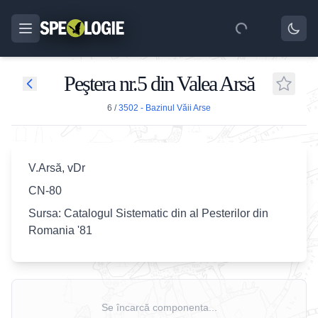
Peştera nr.5 din Valea Arsă
6
/
3502 - Bazinul Văii Arse
V.Arsă, vDr
CN-80
Sursa: Catalogul Sistematic din al Pesterilor din
Romania '81
Se încarcă componenta...