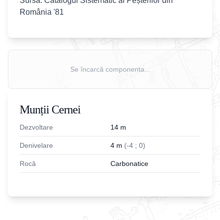
Sursa: Catalogul Sistematic al Peșterilor din
România '81
Se încarcă componenta...
Munții Cernei
Dezvoltare
14
m
Denivelare
4
m
(
-
4
;
0
)
Rocă
Carbonatice