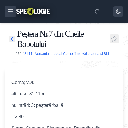
Peștera Nr.7 din Cheile
Bobotului
131
/
2144 - Versantul drept al Cernei între văile Iauna şi Bidini
Cerna; vDr.
alt. relativă: 11 m.
nr. intrări: 3; peșteră fosilă
FV-80