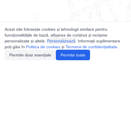
Acest site folosește cookies și tehnologii similare pentru
funcționalitățile de bază, afișarea de conținut și reclame
personalizate și altele.
Personalizează
. Informații suplimentare
poți găsi în
Politica de cookies
și
Termenii de confidențialitate
.
Permite doar esențiale
Permite toate
Utile
Legislatie
Autorizație de acces
Definiții și Explicații