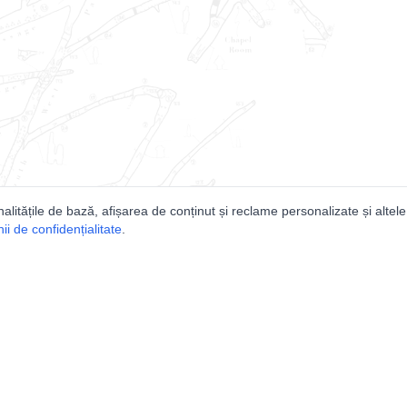
nalitățile de bază, afișarea de conținut și reclame personalizate și altele
i de confidențialitate
.
e
Comunitatea
Peşterilor din România
Lista Utilizatorilor