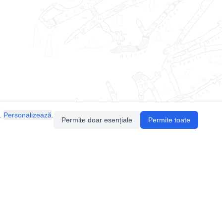
.
Personalizează
.
Permite doar esențiale
Permite toate
Pentru întrebări sau sugestii, contactează-ne
prin email (
contact@speologie.org
) sau intră
pe
slack
.