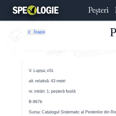
Peșteri
P
Înapoi
V. Lupșa; vSt.
alt. relativă: 43 metri
nr. intrări: 1; peșteră fosilă
B-967b
Sursa: Catalogul Sistematic al Pesterilor din R