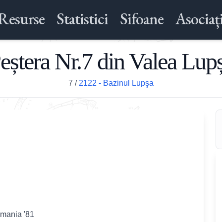
Resurse
Statistici
Sifoane
Asociați
eștera Nr.7 din Valea Lup
7
/
2122 - Bazinul Lupşa
omania '81