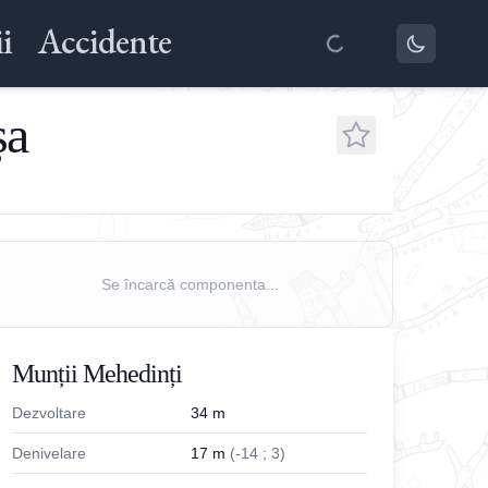
i
Accidente
șa
Se încarcă componenta...
Munții Mehedinți
Dezvoltare
34
m
Denivelare
17
m
(
-
14
;
3
)