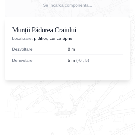
Se încarcă componenta...
Munții Pădurea Craiului
Localizare:
j. Bihor, Lunca Sprie
Dezvoltare
8
m
Denivelare
5
m
(
-
0
;
5
)