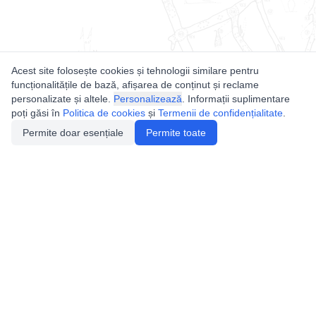
Acest site folosește cookies și tehnologii similare pentru
funcționalitățile de bază, afișarea de conținut și reclame
personalizate și altele.
Personalizează
. Informații suplimentare
poți găsi în
Politica de cookies
și
Termenii de confidențialitate
.
Permite doar esențiale
Permite toate
Utile
Legislatie
Autorizație de acces
Definiții și Explicații