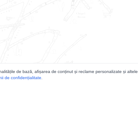
nalitățile de bază, afișarea de conținut și reclame personalizate și altele
i de confidențialitate
.
e
Comunitatea
Peşterilor din România
Lista Utilizatorilor