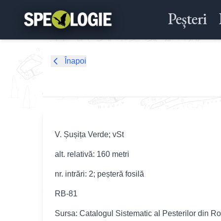
Peșteri
Înapoi
V. Șușița Verde; vSt
alt. relativă: 160 metri
nr. intrări: 2; peșteră fosilă
RB-81
Sursa: Catalogul Sistematic al Pesterilor din R