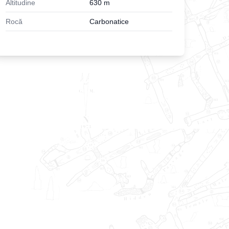
Altitudine
630
m
Rocă
Carbonatice