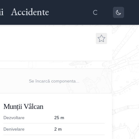
i
Accidente
Se încarcă componenta...
Munții Vâlcan
Dezvoltare
25
m
Denivelare
2
m