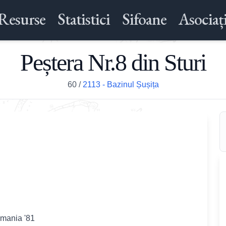
Resurse
Statistici
Sifoane
Asociați
Peștera Nr.8 din Sturi
60
/
2113 - Bazinul Șușița
omania '81