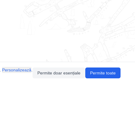
.
Personalizează
.
Permite doar esențiale
Permite toate
Pentru întrebări sau sugestii, contactează-ne
prin email (
contact@speologie.org
) sau intră
pe
slack
.