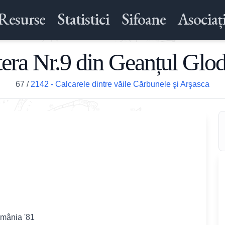
Resurse
Statistici
Sifoane
Asociați
tera Nr.9 din Geanțul Glod
67
/
2142 - Calcarele dintre văile Cărbunele şi Arşasca
omânia '81