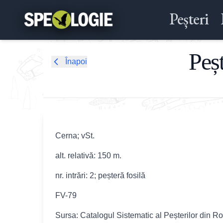
Peșteri
Peș
Înapoi
Cerna; vSt.
alt. relativă: 150 m.
nr. intrări: 2; peșteră fosilă
FV-79
Sursa: Catalogul Sistematic al Peșterilor din R