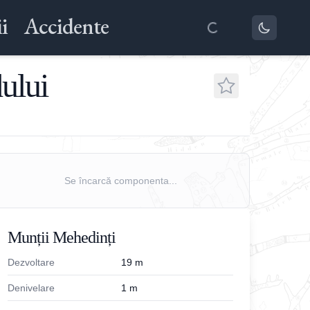
i
Accidente
ului
Se încarcă componenta...
Munții Mehedinți
Dezvoltare
19
m
Denivelare
1
m