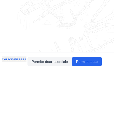
.
Personalizează
.
Permite doar esențiale
Permite toate
Pentru întrebări sau sugestii, contactează-ne
prin email (
contact@speologie.org
) sau intră
pe
slack
.