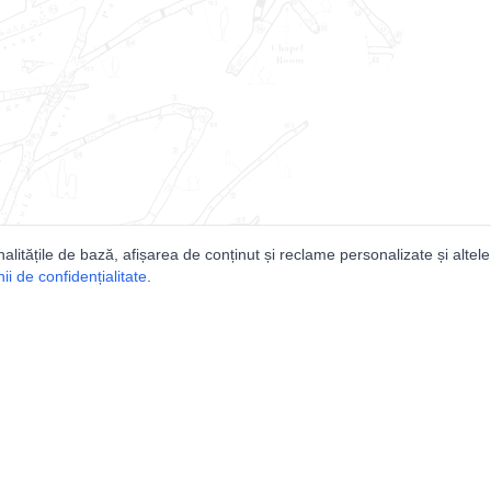
nalitățile de bază, afișarea de conținut și reclame personalizate și altele
i de confidențialitate
.
e
Comunitatea
Peşterilor din România
Lista Utilizatorilor