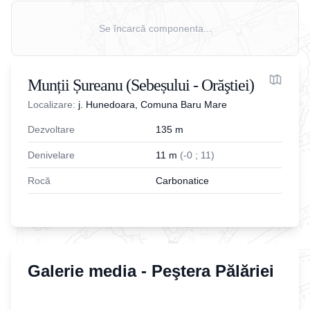
Se încarcă componenta...
Munții Șureanu (Sebeșului - Orăştiei)
Localizare:
j. Hunedoara, Comuna Baru Mare
Dezvoltare
135
m
Denivelare
11
m
(
-
0
;
11
)
Rocă
Carbonatice
Galerie media -
Peştera Pălăriei