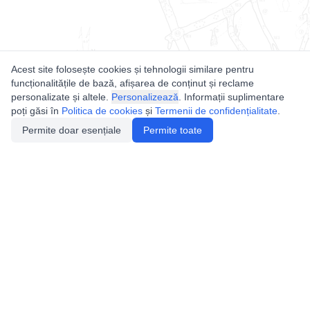
Acest site folosește cookies și tehnologii similare pentru
funcționalitățile de bază, afișarea de conținut și reclame
personalizate și altele.
Personalizează
. Informații suplimentare
poți găsi în
Politica de cookies
și
Termenii de confidențialitate
.
Permite doar esențiale
Permite toate
Utile
Legislatie
Autorizație de acces
Definiții și Explicații