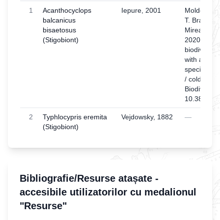
1
Acanthocyclops
Iepure, 2001
Moldovan, T
balcanicus
T. Brad, M. 
bisaetosus
Mirea, R. N
(Stigobiont)
2020. Data
biodiversit
with a Red L
species and 
/ coldspot c
Biodiversity
10.3897/BD
2
Typhlocypris eremita
Vejdowsky, 1882
—
(Stigobiont)
Bibliografie/Resurse atașate -
accesibile utilizatorilor cu medalionul
"Resurse"