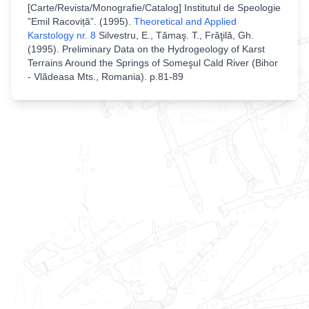
[
Carte/Revista/Monografie/Catalog
]
Institutul de Speologie
”Emil Racoviță”
. (
1995
).
Theoretical and Applied
Karstology nr. 8
Silvestru, E., Tămaş. T., Frăţilă, Gh.
(1995). Preliminary Data on the Hydrogeology of Karst
Terrains Around the Springs of Someşul Cald River (Bihor
- Vlădeasa Mts., Romania)
.
p.81-89