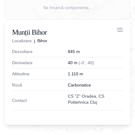
Se încarcă componenta...
Munții Bihor
Localizare:
j. Bihor
Dezvoltare
845
m
Denivelare
40
m
(
-
0
;
40
)
Altitudine
1.110
m
Rocă
Carbonatice
CS "Z" Oradea, CS
Contact
Politehnica Cluj