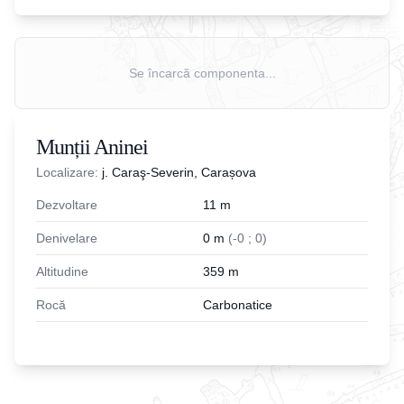
Se încarcă componenta...
Munții Aninei
Localizare:
j. Caraş-Severin, Carașova
Dezvoltare
11
m
Denivelare
0
m
(
-
0
;
0
)
Altitudine
359
m
Rocă
Carbonatice