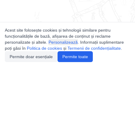
Acest site folosește cookies și tehnologii similare pentru
funcționalitățile de bază, afișarea de conținut și reclame
personalizate și altele.
Personalizează
. Informații suplimentare
poți găsi în
Politica de cookies
și
Termenii de confidențialitate
.
Permite doar esențiale
Permite toate
Utile
Legislatie
Autorizație de acces
Definiții și Explicații