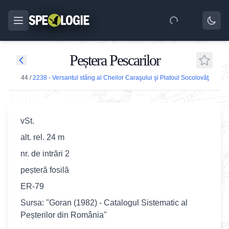
Peștera Pescarilor
44
/
2238 - Versantul stâng al Cheilor Caraşului şi Platoul Socolovăţ
vSt.
alt. rel. 24 m
nr. de intrări 2
peșteră fosilă
ER-79
Sursa: "Goran (1982) - Catalogul Sistematic al
Peșterilor din România"